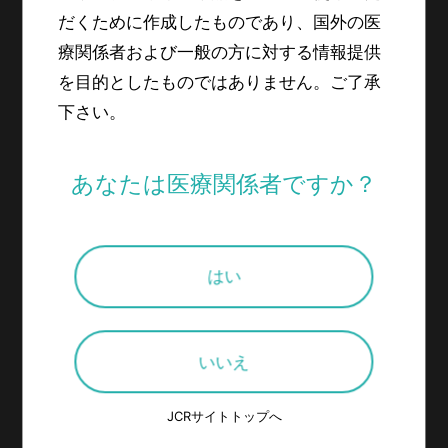
だくために作成したものであり、国外の医
ＪＣＲファーマ株式会社
療関係者および一般の方に対する情報提供
を目的としたものではありません。ご了承
0800-100-8100
下さい。
（平日9：00～18：00 土・日・祝日・会社休日を除く）
あなたは医療関係者ですか？
はい
いいえ
JCRサイトトップへ